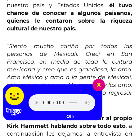
nuestro país y Estados Unidos,
él tuvo
chance de conocer a algunos paisanos,
quienes le contaron sobre la riqueza
cultural de nuestro país.
“Siento mucho cariño por todas las
personas de Mexicali. Crecí en San
Francisco, en medio de toda la cultura
mexicana y creo que es grandiosa, la amo.
Amo México y amo a la gente de Mexicali,
x
sólo quería decir eso. Me encanta y los amo,
amo la música también y espero regresar
pronto a su país”.
Olivia Rodrigo - drop dead
Pero si ustedes
quieren escuchar al propio
Kirk Hammett hablando sobre todo esto
, a
continuación les dejamos la entrevista en