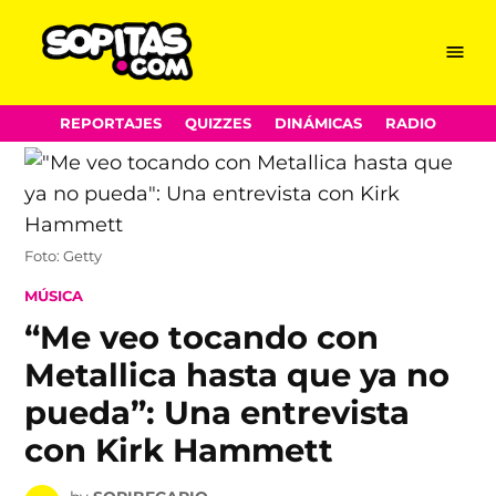
Menu
Sopitas.com
Skip
REPORTAJES
QUIZZES
DINÁMICAS
RADIO
to
content
Foto: Getty
POSTED
MÚSICA
IN
“Me veo tocando con
Metallica hasta que ya no
pueda”: Una entrevista
con Kirk Hammett