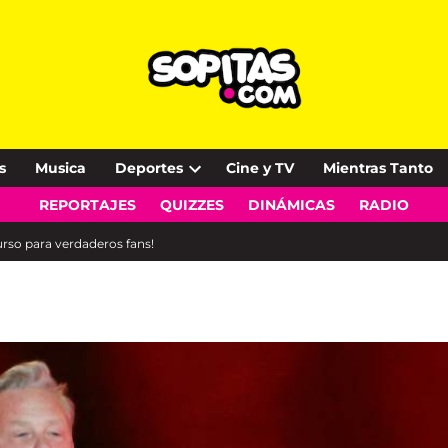
s
Musica
Deportes
Cine y TV
Mientras Tanto
Open
REPORTAJES
QUIZZES
DINÁMICAS
RADIO
dropdown
menu
curso para verdaderos fans!