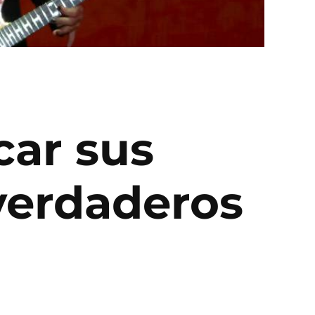
car sus
 verdaderos