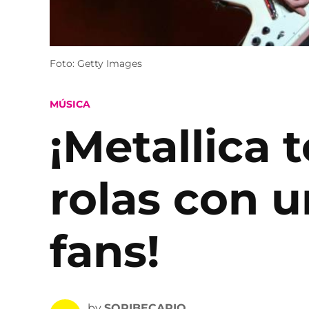
Foto: Getty Images
POSTED
MÚSICA
IN
¡Metallica 
rolas con 
fans!
by
SOPIBECARIO