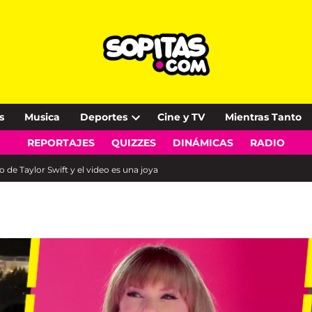
s
Musica
Deportes
Cine y TV
Mientras Tanto
Open
REPORTAJES
QUIZZES
DINÁMICAS
RADIO
dropdown
menu
 de Taylor Swift y el video es una joya