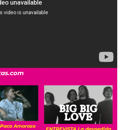
 feliz novia dijo que un miembro del
 pareja una plumilla de guitarra para
aún no ha reaccionado a la boda, pero le
uestra cómo fue que esta pareja se casó
ecesitas saber lo encuentras en
tas.com
 Paco Amoroso
ENTREVISTA La despedida
C