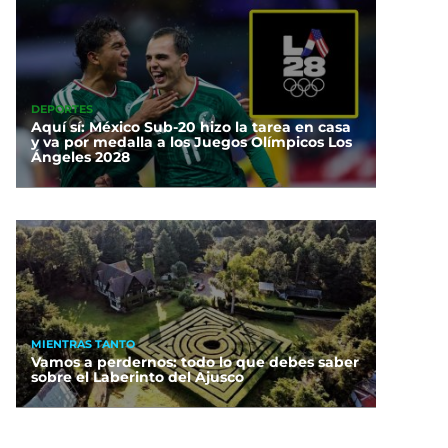
DEPORTES
Aquí sí: México Sub-20 hizo la tarea en casa
y va por medalla a los Juegos Olímpicos Los
Ángeles 2028
MIENTRAS TANTO
Vamos a perdernos: todo lo que debes saber
sobre el Laberinto del Ajusco