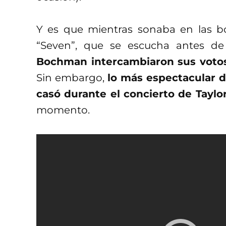
Y es que mientras sonaba en las bo
“Seven”, que se escucha antes de 
Bochman intercambiaron sus votos 
Sin embargo,
lo más espectacular 
casó durante el concierto de Taylo
momento.
René Hurtado reveló que su ahora 
en forma en marzo de 2024
, donde 
String”, aunque planean llegar a la f
eso pasa,
esta pareja ya se casó en
los tiene muy contentos
.