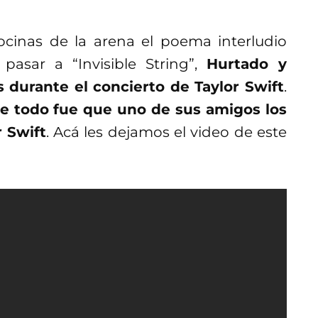
cinas de la arena el poema interludio
pasar a “Invisible String”,
Hurtado y
durante el concierto de Taylor Swift
.
de todo fue que uno de sus amigos los
r Swift
. Acá les dejamos el video de este
esposa y ella planean armar una boda
ella caminará hacia el altar con “Invisible
iesta con “Don’t Blame Me”. Pero mientras
 pleno concierto de Taylor Swift y eso