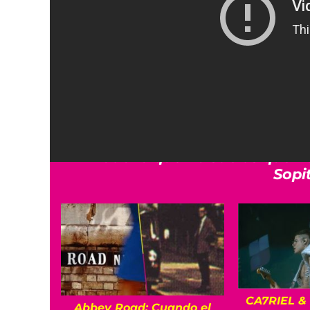
Al final y como regalo de bodas,
la
equipo de Taylor Swift le dio a la
celebrar el momento
. La cantante 
ha gustado un video en TikTok que m
en uno de sus conciertos.
Todo lo que no sabías que n
Sopi
CA7RIEL &
Abbey Road: Cuando el