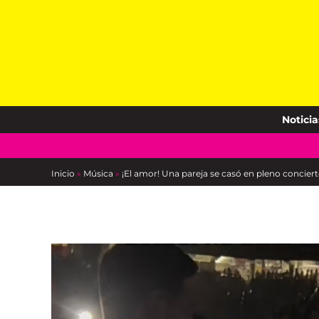
Skip
to
content
Noticia
Inicio
»
Música
»
¡El amor! Una pareja se casó en pleno concierto