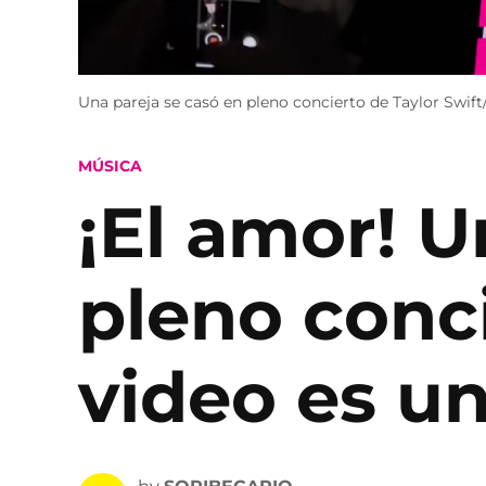
Una pareja se casó en pleno concierto de Taylor Swift
POSTED
MÚSICA
IN
¡El amor! U
pleno conci
video es un