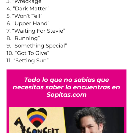
3. “Wreckage”
4. “Dark Matter”
5. “Won’t Tell”
6. “Upper Hand”
7. “Waiting For Stevie”
8. “Running”
9. “Something Special”
10. “Got To Give”
11. “Setting Sun”
Todo lo que no sabías que
necesitas saber lo encuentras en
Sopitas.com