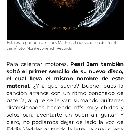
Esta es la portada de ‘Dark Matter’, el nuevo disco de Pearl
Jam/Foto: Monkeywrench Records
Para calentar motores,
Pearl Jam también
soltó el primer sencillo de su nuevo disco,
el cual lleva el mismo nombre de este
material
. ¿Y a qué suena? Bueno, pues la
canción arranca con un ritmo ponchado de
batería, al que se le van sumando guitarras
distorsionadas haciendo riffs muy chidos y
solos para aventarte un buen air guitar. Y
claro, no podíamos dejar de lado la voz de
Eddie Vedder gritando la letra, la cual suena