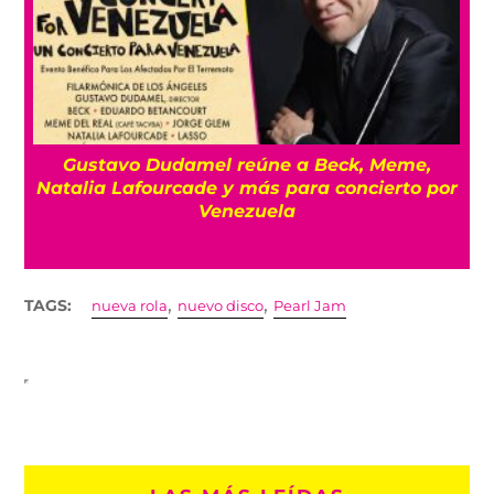
o
Gustavo Dudamel reúne a Beck, Meme,
Natalia Lafourcade y más para concierto por
Venezuela
,
,
TAGS:
nueva rola
nuevo disco
Pearl Jam