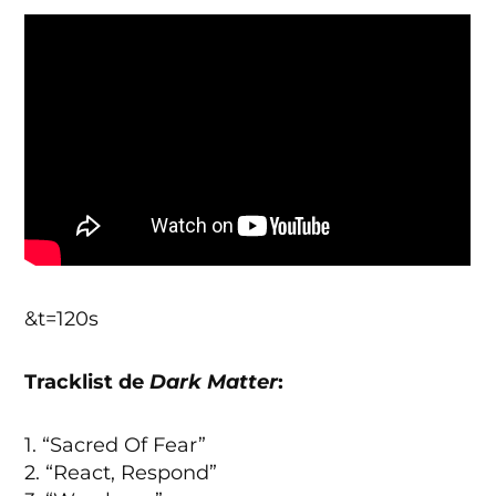
&t=120s
Tracklist de
Dark Matter
:
1. “Sacred Of Fear”
2. “React, Respond”