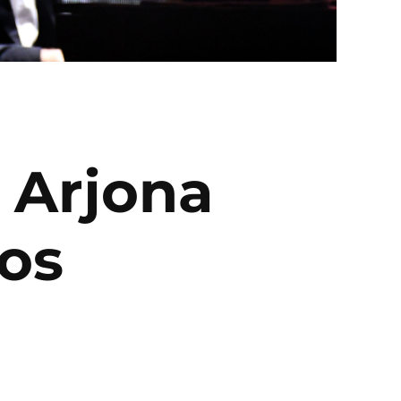
 Arjona
los