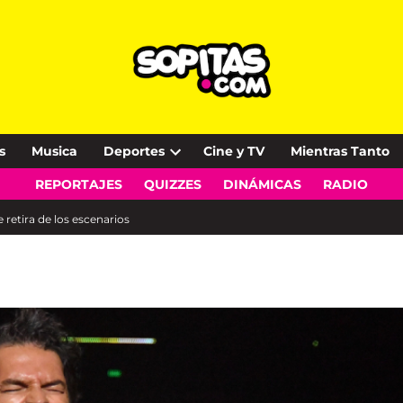
s
Musica
Deportes
Cine y TV
Mientras Tanto
Open
REPORTAJES
QUIZZES
DINÁMICAS
RADIO
dropdown
menu
retira de los escenarios