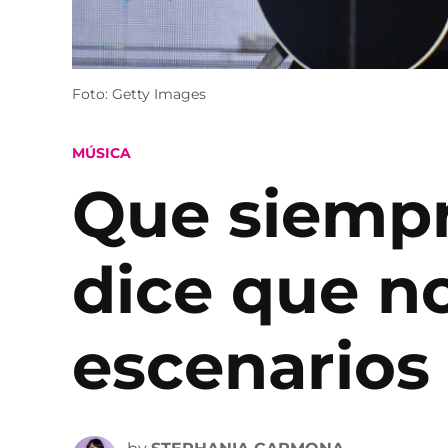
Foto: Getty Images
POSTED
MÚSICA
IN
Que siempr
dice que no
escenarios