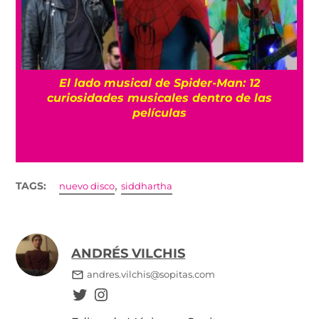
El Estadio GNP Seguros es reconocido como
uno de los mejores recintos en el mundo
,
TAGS:
nuevo disco
siddhartha
ANDRÉS VILCHIS
andres.vilchis@sopitas.com