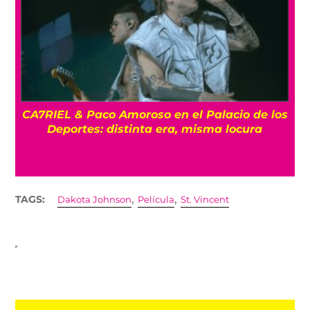
CA7RIEL & Paco Amoroso en el Palacio de los
e
Deportes: distinta era, misma locura
,
,
TAGS:
Dakota Johnson
Película
St. Vincent