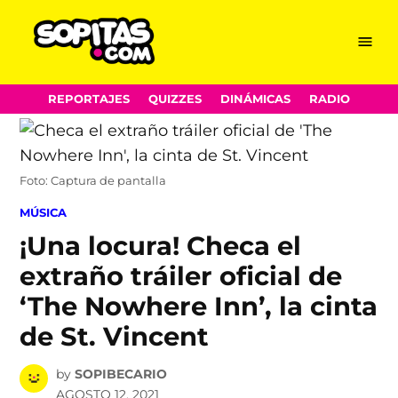
Menu
Sopitas.com
Skip
REPORTAJES
QUIZZES
DINÁMICAS
RADIO
to
content
Foto: Captura de pantalla
POSTED
MÚSICA
IN
¡Una locura! Checa el
extraño tráiler oficial de
‘The Nowhere Inn’, la cinta
de St. Vincent
by
SOPIBECARIO
AGOSTO 12, 2021