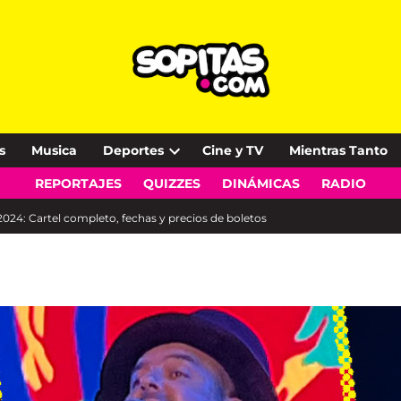
s
Musica
Deportes
Cine y TV
Mientras Tanto
Open
REPORTAJES
QUIZZES
DINÁMICAS
RADIO
dropdown
menu
024: Cartel completo, fechas y precios de boletos