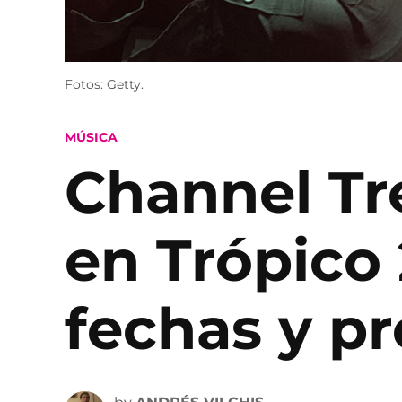
Fotos: Getty.
POSTED
MÚSICA
IN
Channel Tr
en Trópico 
fechas y pr