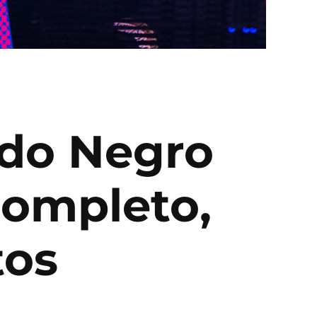
ado Negro
completo,
tos