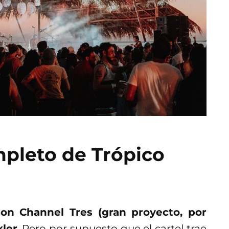
ompleto de Trópico
son Channel Tres (gran proyecto, por
xler
. Pero por supuesto que el cartel trae