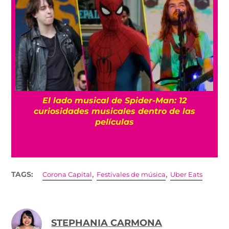
El lado musical de Spider-Man: 12
curiosidades musicales dentro de las
películas
,
,
TAGS:
Corona Capital
Festivales de música
Uber Eats
STEPHANIA CARMONA