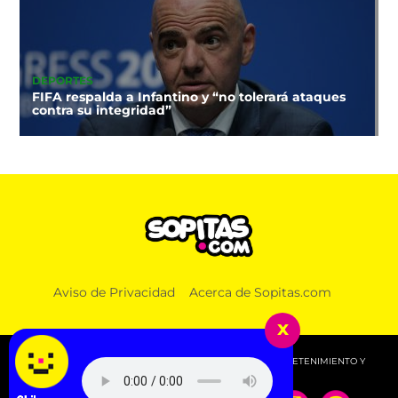
DEPORTES
FIFA respalda a Infantino y “no tolerará ataques
contra su integridad”
NOTICIAS
Aviso de Privacidad
Acerca de Sopitas.com
Otra vez entre andamios: El AICM arranca la
segunda fase de su remodelación
x
© 2026 SOPITAS.COM - MÚSICA, NOTICIAS, DEPORTES, ENTRETENIMIENTO Y
MÁS!.