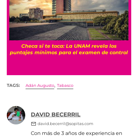
m
Checa si te toca: La UNAM revela los
puntajes mínimos para el examen de control
e
,
TAGS:
Adán Augusto
Tabasco
DAVID BECERRIL
david.becerril@sopitas.com
Con más de 3 años de experiencia en