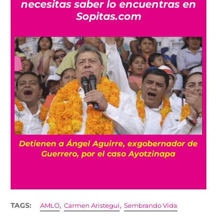
necesitas saber lo encuentras en
Sopitas.com
Detienen a Ángel Aguirre, exgobernador de
a
Guerrero, por el caso Ayotzinapa
,
,
TAGS:
AMLO
Carmen Aristegui
Sembrando Vida