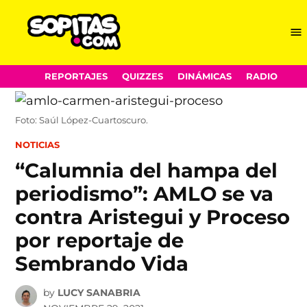
Me
Sopitas.com
Skip
REPORTAJES
QUIZZES
DINÁMICAS
RADIO
to
content
Foto: Saúl López-Cuartoscuro.
POSTED
NOTICIAS
IN
“Calumnia del hampa del
periodismo”: AMLO se va
contra Aristegui y Proceso
por reportaje de
Sembrando Vida
by
LUCY SANABRIA