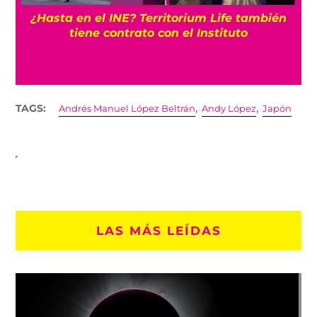
¿Hasta en el INE? Territorium Life también
tiene contrato con el Instituto
,
,
TAGS:
Andrés Manuel López Beltrán
Andy López
Japón
LAS MÁS LEÍDAS