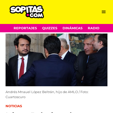
Menu
Sopitas.com
Skip
REPORTAJES
QUIZZES
DINÁMICAS
RADIO
to
content
Andrés Mnauel López Beltrán, hijo de AMLO / Foto:
Cuartoscuro
POSTED
NOTICIAS
IN