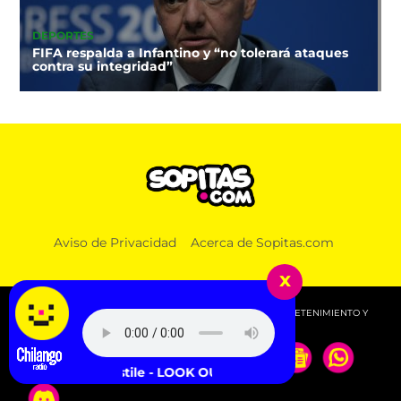
DEPORTES
FIFA respalda a Infantino y “no tolerará ataques
contra su integridad”
Aviso de Privacidad
Acerca de Sopitas.com
x
© 2026 SOPITAS.COM - MÚSICA, NOTICIAS, DEPORTES, ENTRETENIMIENTO Y
MÁS!.
Turnstile - LOOK OUT FOR ME