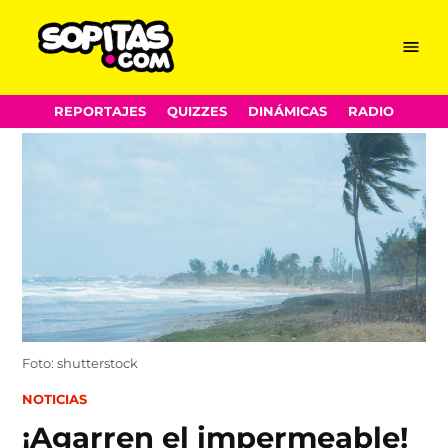
Menu
Sopitas.com
Skip
REPORTAJES
QUIZZES
DINÁMICAS
RADIO
to
content
Foto: shutterstock
POSTED
NOTICIAS
IN
¡Agarren el impermeable!