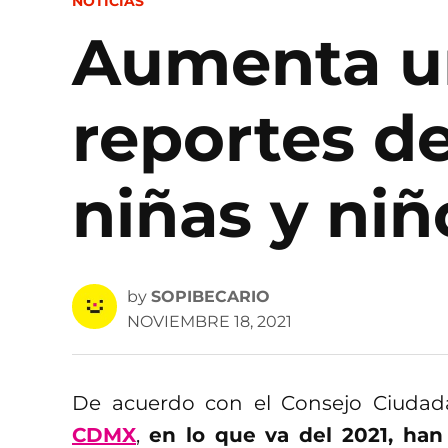
POSTED
NOTICIAS
IN
Aumenta u
reportes de
niñas y niñ
by
SOPIBECARIO
NOVIEMBRE 18, 2021
De acuerdo con el Consejo Ciudada
CDMX
,
en lo que va del 2021, h