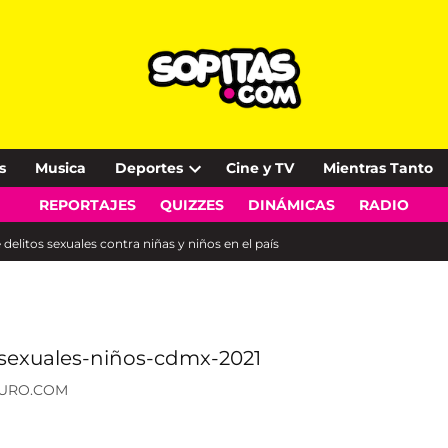
s
Musica
Deportes
Cine y TV
Mientras Tanto
Open
REPORTAJES
QUIZZES
DINÁMICAS
RADIO
dropdown
menu
litos sexuales contra niñas y niños en el país
CURO.COM