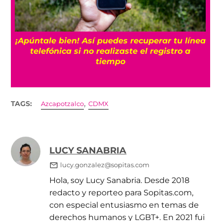
25
¡Apúntale bien! Así puedes recuperar tu línea
telefónica si no realizaste el registro a
tiempo
,
TAGS:
Azcapotzalco
CDMX
LUCY SANABRIA
lucy.gonzalez@sopitas.com
Hola, soy Lucy Sanabria. Desde 2018
redacto y reporteo para Sopitas.com,
con especial entusiasmo en temas de
derechos humanos y LGBT+. En 2021 fui