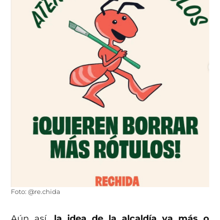
Foto: @re.chida
Aún así,
la idea de la alcaldía va más o