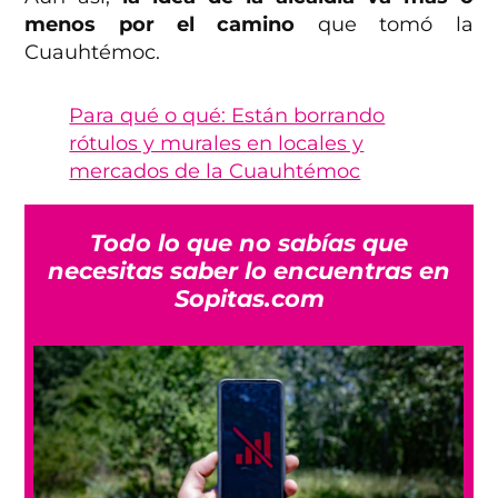
menos por el camino
que tomó la
Cuauhtémoc.
Para qué o qué: Están borrando
rótulos y murales en locales y
mercados de la Cuauhtémoc
Todo lo que no sabías que
necesitas saber lo encuentras en
Sopitas.com