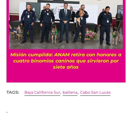
Misión cumplida: ANAM retira con honores a
?
cuatro binomios caninos que sirvieron por
siete años
,
,
TAGS:
Baja California Sur
ballena
Cabo San Lucas