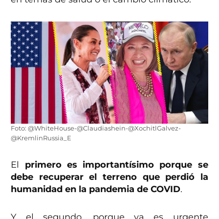
Foto: @WhiteHouse-@Claudiashein-@XochitlGalvez-
@KremlinRussia_E
El
primero es importantísimo porque se
debe recuperar el terreno que perdió la
humanidad en la pandemia de COVID
.
Y el segundo, porque ya es urgente