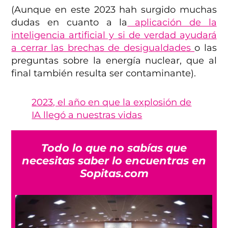
(Aunque en este 2023 hah surgido muchas
dudas en cuanto a la
aplicación de la
inteligencia artificial y si de verdad ayudará
a cerrar las brechas de desigualdades
o las
preguntas sobre la energía nuclear, que al
final también resulta ser contaminante).
2023, el año en que la explosión de
IA llegó a nuestras vidas
Todo lo que no sabías que
necesitas saber lo encuentras en
Sopitas.com