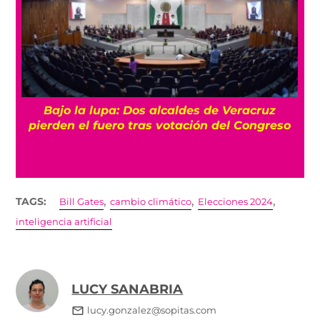
Otra vez entre andamios: El AICM arranca la
o
segunda fase de su remodelación
,
,
,
TAGS:
Bill Gates
cambio climático
Elecciones 2024
inteligencia artificial
LUCY SANABRIA
lucy.gonzalez@sopitas.com