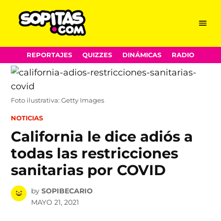
Menu
Sopitas.com
Skip
REPORTAJES
QUIZZES
DINÁMICAS
RADIO
to
content
Foto ilustrativa: Getty Images
POSTED
NOTICIAS
IN
California le dice adiós a
todas las restricciones
sanitarias por COVID
by
SOPIBECARIO
MAYO 21, 2021