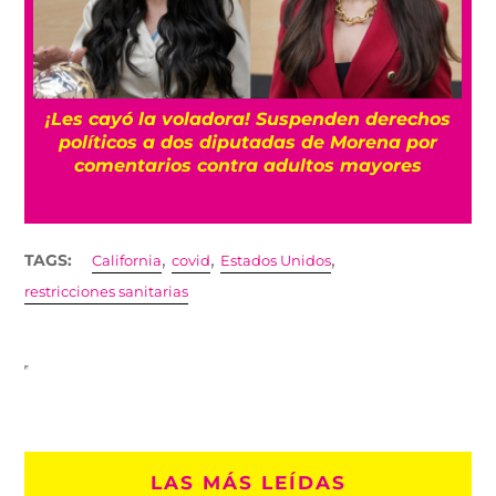
¡Les cayó la voladora! Suspenden derechos
políticos a dos diputadas de Morena por
comentarios contra adultos mayores
,
,
,
TAGS:
California
covid
Estados Unidos
restricciones sanitarias
LAS MÁS LEÍDAS