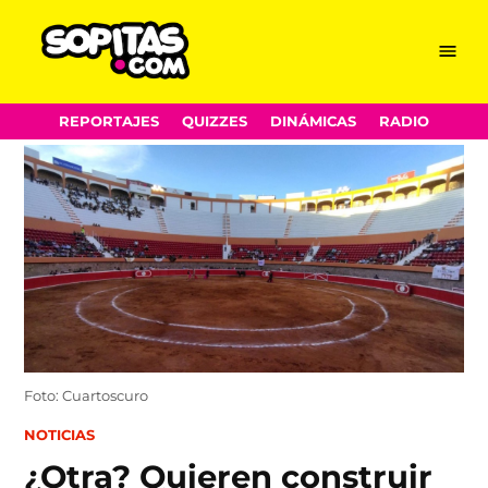
Menu
Sopitas.com
Skip
REPORTAJES
QUIZZES
DINÁMICAS
RADIO
to
content
Foto: Cuartoscuro
POSTED
NOTICIAS
IN
¿Otra? Quieren construir