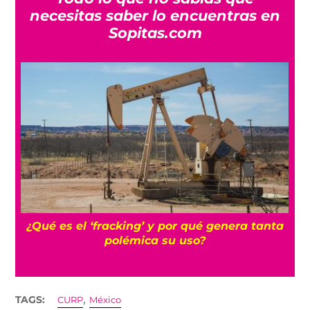
necesitas saber lo encuentras en
Sopitas.com
¡Por fin! México y Perú restablecen relaciones
a
diplomática
,
TAGS:
CURP
México