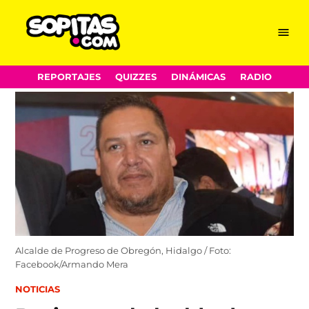
Menu
Sopitas.com
Skip
REPORTAJES
QUIZZES
DINÁMICAS
RADIO
to
content
Alcalde de Progreso de Obregón, Hidalgo / Foto:
Facebook/Armando Mera
POSTED
NOTICIAS
IN