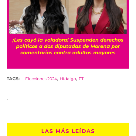
¡Les cayó la voladora! Suspenden derechos
políticos a dos diputadas de Morena por
comentarios contra adultos mayores
,
,
TAGS:
Elecciones 2024
Hidalgo
PT
LAS MÁS LEÍDAS