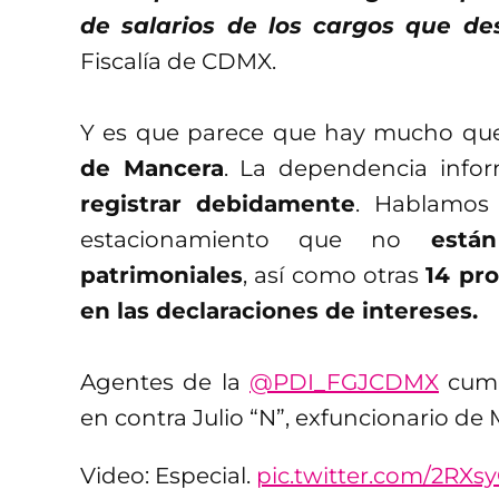
de salarios de los cargos que d
Fiscalía de CDMX.
Y es que parece que hay mucho que 
de Mancera
. La dependencia info
registrar debidamente
. Hablamos
estacionamiento que no
está
patrimoniales
, así como otras
14 pr
en las declaraciones de intereses.
Agentes de la
@PDI_FGJCDMX
cump
en contra Julio “N”, exfuncionario de
Video: Especial.
pic.twitter.com/2RXs