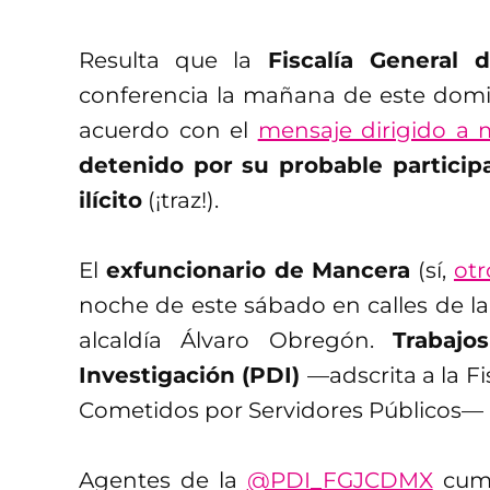
Resulta que la
Fiscalía General
conferencia la mañana de este domin
acuerdo con el
mensaje dirigido a
detenido por su probable particip
ilícito
(¡traz!).
El
exfuncionario de Mancera
(sí,
otr
noche de este sábado en calles de la 
alcaldía Álvaro Obregón.
Trabajo
Investigación (PDI)
—adscrita a la Fi
Cometidos por Servidores Públicos—
Agentes de la
@PDI_FGJCDMX
cump