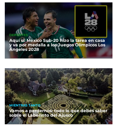
DEPORTES
Aquí sí: México Sub-20 hizo la tarea en casa
y va por medalla a los Juegos Olímpicos Los
Ángeles 2028
MIENTRAS TANTO
Vamos a perdernos: todo lo que debes saber
sobre el Laberinto del Ajusco