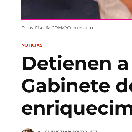
Fotos: Fiscalía CDMX//Cuartoscuro
POSTED
NOTICIAS
IN
Detienen a 
Gabinete d
enriquecimi