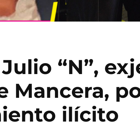
Julio “N”, exj
e Mancera, po
ento ilícito