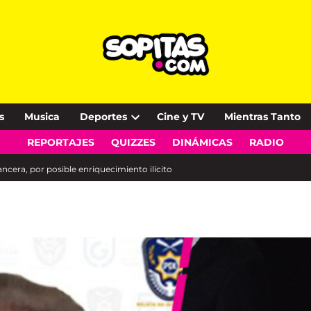
s
Musica
Deportes
Cine y TV
Mientras Tanto
Open
REPORTAJES
QUIZZES
DINÁMICAS
RADIO
dropdown
menu
ancera, por posible enriquecimiento ilícito