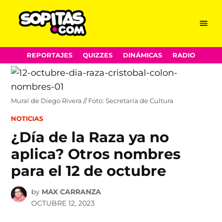
Menu
Sopitas.com
Skip
REPORTAJES
QUIZZES
DINÁMICAS
RADIO
to
content
Mural de Diego Rivera // Foto: Secretaría de Cultura
POSTED
NOTICIAS
IN
¿Día de la Raza ya no
aplica? Otros nombres
para el 12 de octubre
by
MAX CARRANZA
OCTUBRE 12, 2023