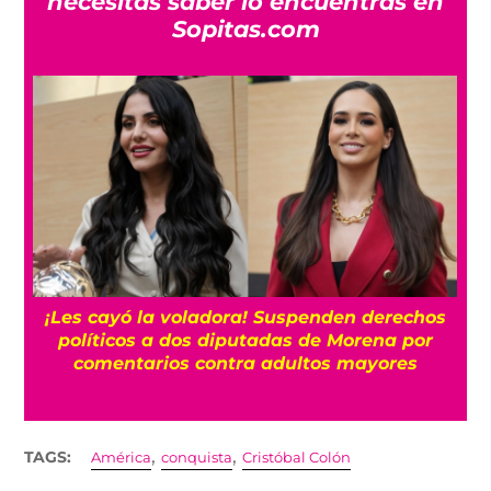
necesitas saber lo encuentras en
Sopitas.com
¡Les cayó la voladora! Suspenden derechos
políticos a dos diputadas de Morena por
comentarios contra adultos mayores
,
,
TAGS:
América
conquista
Cristóbal Colón