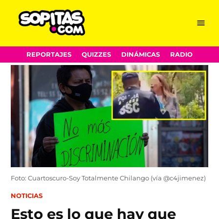
Menu
Sopitas.com
Skip
REPORTAJES
QUIZZES
DINÁMICAS
RADIO
to
content
Foto: Cuartoscuro-Soy Totalmente Chilango (vía @c4jimenez)
POSTED
NOTICIAS
IN
Esto es lo que hay que