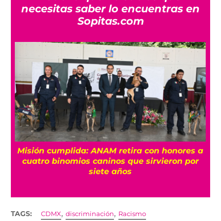
necesitas saber lo encuentras en
Sopitas.com
Misión cumplida: ANAM retira con honores a
?
cuatro binomios caninos que sirvieron por
siete años
,
,
TAGS:
CDMX
discriminación
Racismo