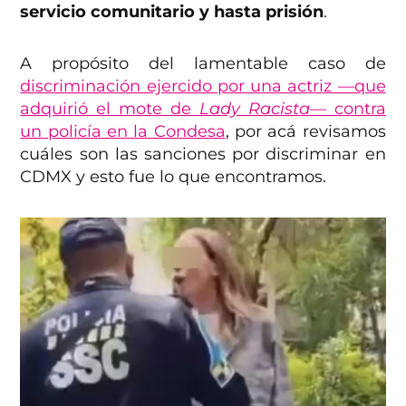
servicio comunitario y hasta prisión
.
A propósito del lamentable caso de
discriminación ejercido por una actriz —que
adquirió el mote de
Lady
Racista
— contra
un policía en la Condesa
, por acá revisamos
cuáles son las sanciones por discriminar en
CDMX y esto fue lo que encontramos.