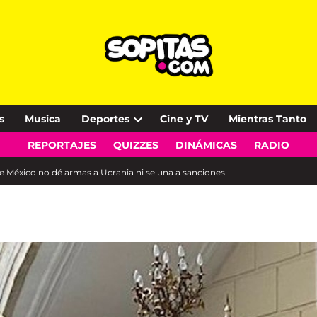
s
Musica
Deportes
Cine y TV
Mientras Tanto
Open
REPORTAJES
QUIZZES
DINÁMICAS
RADIO
dropdown
menu
e México no dé armas a Ucrania ni se una a sanciones