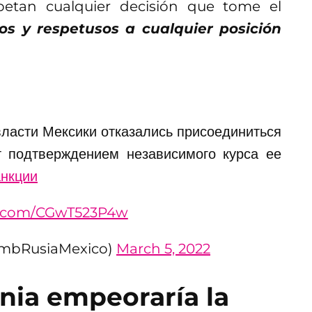
spetan cualquier decisión que tome el
s y respetusos a cualquier posición
власти Мексики отказались присоединиться
т подтверждением независимого курса ее
нкции
er.com/CGwT523P4w
EmbRusiaMexico)
March 5, 2022
nia empeoraría la