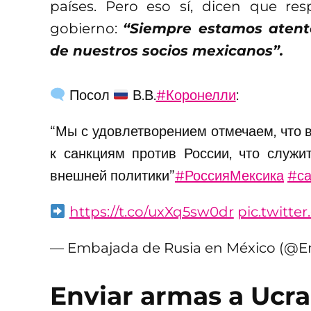
países. Pero eso sí, dicen que re
gobierno:
“Siempre estamos atento
de nuestros socios mexicanos”.
Посол
В.В.
#Коронелли
:
“Мы с удовлетворением отмечаем, что 
к санкциям против России, что служи
внешней политики”
#РоссияМексика
#са
https://t.co/uxXq5sw0dr
pic.twitt
— Embajada de Rusia en México (@
Enviar armas a Ucra