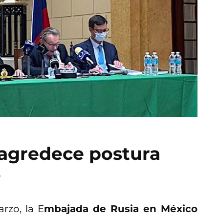
agredece postura
o
rzo, la E
mbajada de Rusia en México