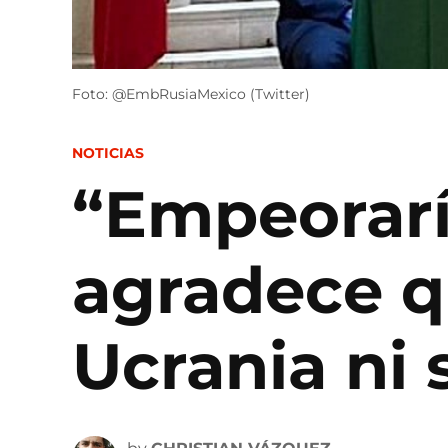
Foto: @EmbRusiaMexico (Twitter)
POSTED
NOTICIAS
IN
“Empeoraría
agradece q
Ucrania ni 