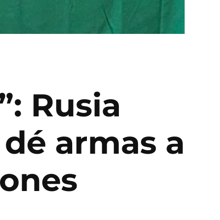
”: Rusia
 dé armas a
iones