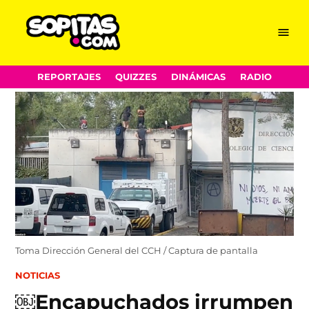
Menu
Sopitas.com
Skip
REPORTAJES
QUIZZES
DINÁMICAS
RADIO
to
content
Toma Dirección General del CCH / Captura de pantalla
POSTED
NOTICIAS
IN
￼Encapuchados irrumpen