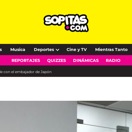
s
Musica
Deportes
Cine y TV
Mientras Tanto
Open
REPORTAJES
QUIZZES
DINÁMICAS
RADIO
dropdown
menu
hle con el embajador de Japón