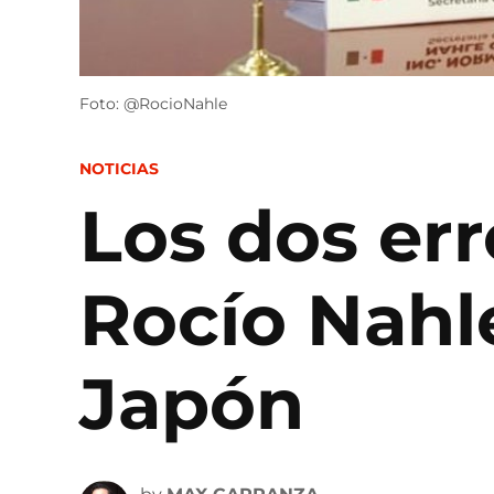
Foto: @RocioNahle
POSTED
NOTICIAS
IN
Los dos err
Rocío Nahl
Japón