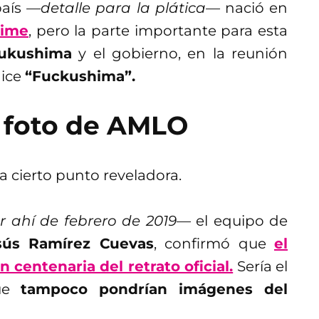
país
—detalle para la plática—
nació en
aime
, pero la parte importante para esta
Fukushima
y el gobierno, en la reunión
dice
“Fuckushima”.
 foto de AMLO
a cierto punto reveladora.
 ahí de febrero de 2019—
el equipo de
sús Ramírez Cuevas
, confirmó que
el
 centenaria del retrato oficial.
Sería el
que
tampoco pondrían imágenes del