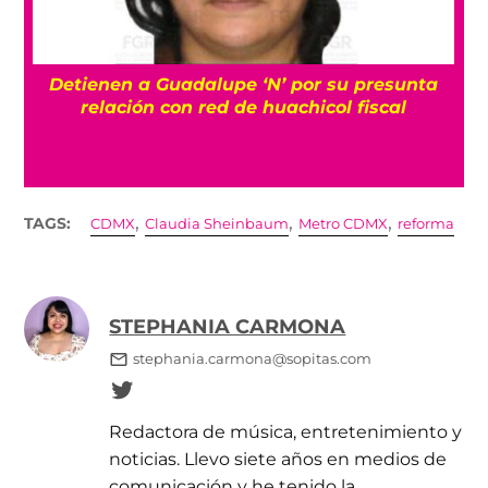
Detienen a Guadalupe ‘N’ por su presunta
r
relación con red de huachicol fiscal
,
,
,
TAGS:
CDMX
Claudia Sheinbaum
Metro CDMX
reforma
STEPHANIA CARMONA
stephania.carmona@sopitas.com
Redactora de música, entretenimiento y
noticias. Llevo siete años en medios de
comunicación y he tenido la