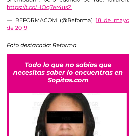
https://t.co/HOq7er4usZ
— REFORMACOM (@Reforma)
18 de mayo
de 2019
Foto destacada: Reforma
Todo lo que no sabías que
necesitas saber lo encuentras en
Sopitas.com