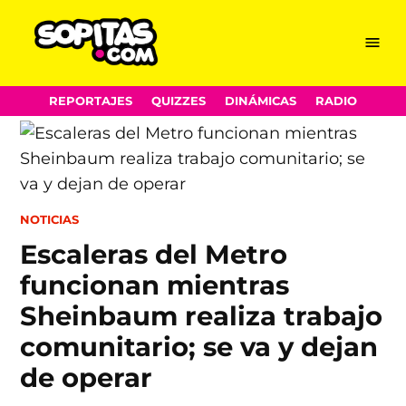
Menu
Sopitas.com
Skip
REPORTAJES
QUIZZES
DINÁMICAS
RADIO
to
content
POSTED
NOTICIAS
IN
Escaleras del Metro
funcionan mientras
Sheinbaum realiza trabajo
comunitario; se va y dejan
de operar