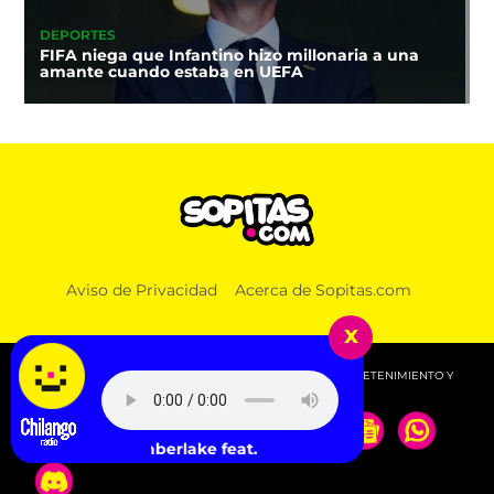
DEPORTES
FIFA niega que Infantino hizo millonaria a una
amante cuando estaba en UEFA
Aviso de Privacidad
Acerca de Sopitas.com
x
© 2026 SOPITAS.COM - MÚSICA, NOTICIAS, DEPORTES, ENTRETENIMIENTO Y
MÁS!.
Justin Timberlake feat. Timbaland - SexyBack