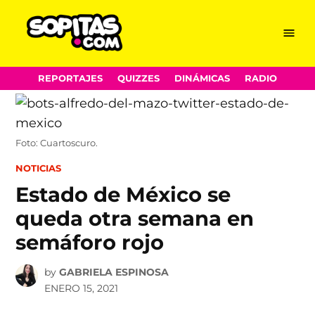
Menu
Sopitas.com
Skip
REPORTAJES
QUIZZES
DINÁMICAS
RADIO
to
content
Foto: Cuartoscuro.
POSTED
NOTICIAS
IN
Estado de México se
queda otra semana en
semáforo rojo
by
GABRIELA ESPINOSA
ENERO 15, 2021