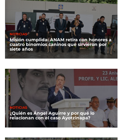
NOTICIAS
Misión cumplida: ANAM retira con honores a
cuatro binomios caninos que sirvieron por
siete años
NOTICIAS
¿Quién es Ángel Aguirre y por qué lo
relacionan con el caso Ayotzinapa?