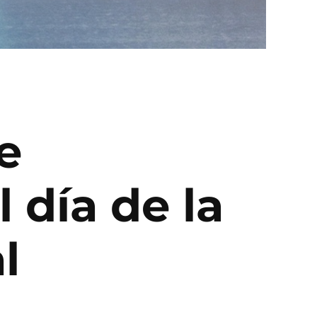
e
 día de la
l