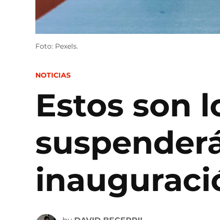
Foto: Pexels.
POSTED
NOTICIAS
IN
Estos son 
suspenderán
inauguraci