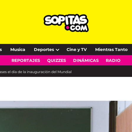
s
Musica
Deportes
Cine y TV
Mientras Tanto
Open
REPORTAJES
QUIZZES
DINÁMICAS
RADIO
dropdown
menu
ses el día de la inauguración del Mundial