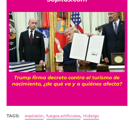
n
Trump firma decreto contra el turismo de
nacimiento, ¿de qué va y a quiénes afecta?
,
,
TAGS:
explosión
fuegos artificiales
Hidalgo