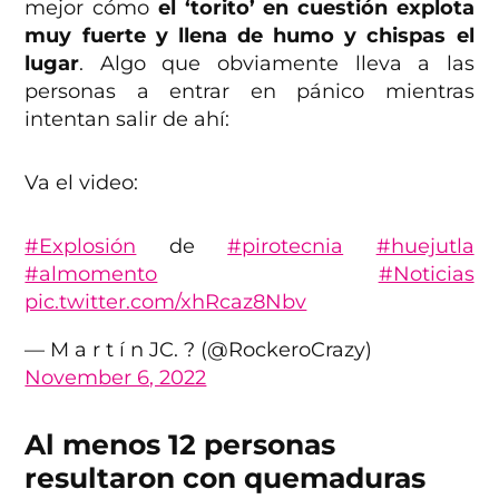
mejor cómo
el ‘torito’ en cuestión explota
muy fuerte y llena de humo y chispas el
lugar
. Algo que obviamente lleva a las
personas a entrar en pánico mientras
intentan salir de ahí:
Va el video:
#Explosión
de
#pirotecnia
#huejutla
#almomento
#Noticias
pic.twitter.com/xhRcaz8Nbv
— M a r t í n JC. ? (@RockeroCrazy)
November 6, 2022
Al menos 12 personas
resultaron con quemaduras