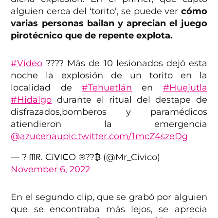
alguien cerca del ‘torito’, se puede ver
cómo
varias personas bailan y aprecian el juego
pirotécnico que de repente explota.
#Video
???? Más de 10 lesionados dejó esta
noche la explosión de un torito en la
localidad de
#Tehuetlán
en
#Huejutla
#Hidalgo
durante el ritual del destape de
disfrazados,bomberos y paramédicos
atiendieron la emergencia
@azucenau
pic.twitter.com/1mcZ4szeDg
— ?️ ᗰᖇ. ᑕíᐯIᑕO ®??₿ (@Mr_Civico)
November 6, 2022
En el segundo clip, que se grabó por alguien
que se encontraba más lejos, se aprecia