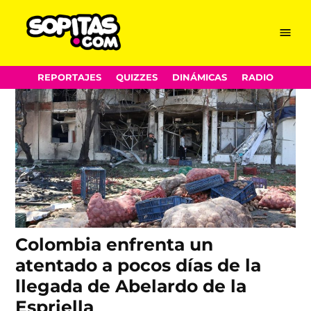
explosión
Skip
Menu
Sopitas.com
to
content
REPORTAJES
QUIZZES
DINÁMICAS
RADIO
Colombia enfrenta un
atentado a pocos días de la
llegada de Abelardo de la
Espriella