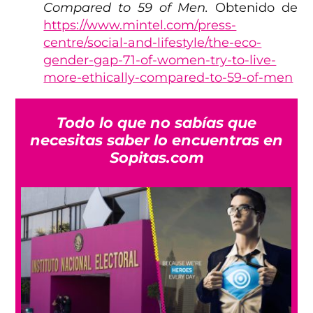
Compared to 59 of Men.
Obtenido de
https://www.mintel.com/press-
centre/social-and-lifestyle/the-eco-
gender-gap-71-of-women-try-to-live-
more-ethically-compared-to-59-of-men
Todo lo que no sabías que
necesitas saber lo encuentras en
Sopitas.com