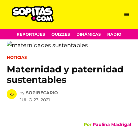
Menu
Sopitas.com
Skip
REPORTAJES
QUIZZES
DINÁMICAS
RADIO
to
content
POSTED
NOTICIAS
IN
Maternidad y paternidad
sustentables
by
SOPIBECARIO
JULIO 23, 2021
Por
Paulina Madrigal