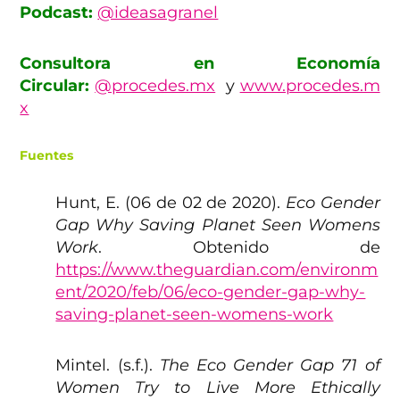
Podcast:
@ideasagranel
Consultora en Economía
Circular:
@procedes.mx
y
www.procedes.m
x
Fuentes
Hunt, E. (06 de 02 de 2020).
Eco Gender
Gap Why Saving Planet Seen Womens
Work
. Obtenido de
https://www.theguardian.com/environm
ent/2020/feb/06/eco-gender-gap-why-
saving-planet-seen-womens-work
Mintel. (s.f.).
The Eco Gender Gap 71 of
Women Try to Live More Ethically