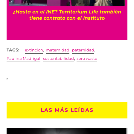
¿Hasta en el INE? Territorium Life también
tiene contrato con el Instituto
,
,
,
TAGS:
extincion
maternidad
paternidad
,
,
Paulina Madrigal
sustentabilidad
zero waste
LAS MÁS LEÍDAS