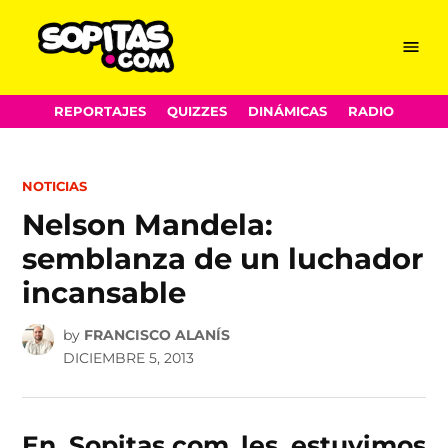
Menu
Sopitas.com
Skip
REPORTAJES
QUIZZES
DINÁMICAS
RADIO
to
content
POSTED
NOTICIAS
IN
Nelson Mandela:
semblanza de un luchador
incansable
by
FRANCISCO ALANÍS
DICIEMBRE 5, 2013
En Sopitas.com les estuvimos