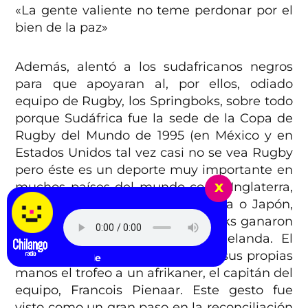
«La gente valiente no teme perdonar por el
bien de la paz»
Además, alentó a los sudafricanos negros
para que apoyaran al, por ellos, odiado
equipo de Rugby, los Springboks, sobre todo
porque Sudáfrica fue la sede de la Copa de
Rugby del Mundo de 1995 (en México y en
Estados Unidos tal vez casi no se vea Rugby
pero éste es un deporte muy importante en
x
muchos países del mundo como Inglaterra,
Nueva Zelanda, Irlanda, Argentina o Japón,
entre otros). Al final los Springboks ganaron
una épica final contra Nueva Zelanda. El
presidente Mandela entregó con sus propias
Fcukers - Play Me
manos el trofeo a un afrikaner, el capitán del
equipo, Francois Pienaar. Este gesto fue
visto como un gran paso en la reconciliación