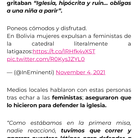
gritaban
“Iglesia, hipócrita y ruin… obligas
a una niña a parir”.
Poneos cómodos y disfrutad.
En Bolivia mujeres expulsan a feministas de
la catedral literalmente a
latigazos:
https://t.co/lRHfk4vXST
pic.twitter.com/R0KysJZYL0
— (@InEminenti)
November 4, 2021
Medios locales hablaron con estas personas
tras echar a las
feministas
;
aseguraron que
lo hicieron para defender la iglesia.
“Como estábamos en la primera misa,
nadie reaccionó,
tuvimos que correr y