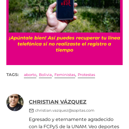
25
¡Apúntale bien! Así puedes recuperar tu línea
telefónica si no realizaste el registro a
tiempo
,
,
,
TAGS:
aborto
Bolivia
Feministas
Protestas
CHRISTIAN VÁZQUEZ
christian.vazquez@sopitas.com
Egresado y eternamente agradecido
con la FCPyS de la UNAM. Veo deportes