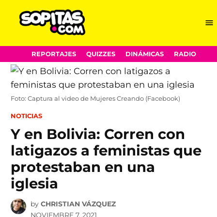
Me
Sopitas.com
Skip
REPORTAJES
QUIZZES
DINÁMICAS
RADIO
to
content
Foto: Captura al video de Mujeres Creando (Facebook)
POSTED
NOTICIAS
IN
Y en Bolivia: Corren con
latigazos a feministas que
protestaban en una
iglesia
by
CHRISTIAN VÁZQUEZ
NOVIEMBRE 7, 2021