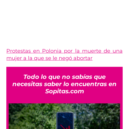
Protestas en Polonia por la muerte de una
mujer a la que se le negó abortar
Todo lo que no sabías que
necesitas saber lo encuentras en
Sopitas.com