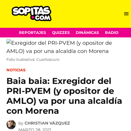
Me
Sopitas.com
Skip
REPORTAJES
QUIZZES
DINÁMICAS
RADIO
to
content
Foto ilustrativa: Cuartoscuro
POSTED
NOTICIAS
IN
Baia baia: Exregidor del
PRI-PVEM (y opositor de
AMLO) va por una alcaldía
con Morena
by
CHRISTIAN VÁZQUEZ
MARZO 28, 2021