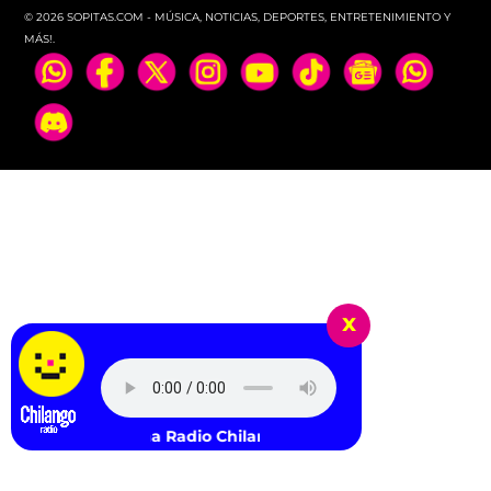
© 2026 SOPITAS.COM - MÚSICA, NOTICIAS, DEPORTES, ENTRETENIMIENTO Y
MÁS!.
x
Escucha Radio Chilango -