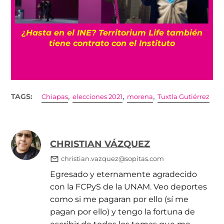
¿Hasta en el INE? Territorium Life también
tiene contrato con el Instituto
,
,
,
TAGS:
Chiapas
elecciones 2021
morena
Tuxtla Gutiérrez
CHRISTIAN VÁZQUEZ
christian.vazquez@sopitas.com
Egresado y eternamente agradecido
con la FCPyS de la UNAM. Veo deportes
como si me pagaran por ello (sí me
pagan por ello) y tengo la fortuna de
escribir de todos los temas que me