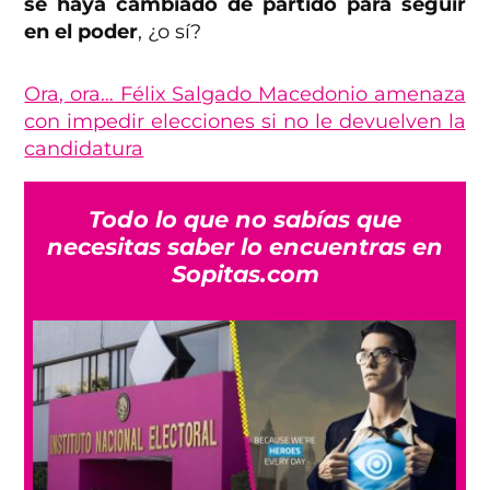
se haya cambiado de partido para seguir
en el poder
, ¿o sí?
Ora, ora… Félix Salgado Macedonio amenaza
con impedir elecciones si no le devuelven la
candidatura
Todo lo que no sabías que
necesitas saber lo encuentras en
Sopitas.com