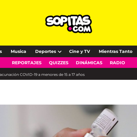
s
Musica
Deportes
Cine y TV
Mientras Tanto
Open
REPORTAJES
QUIZZES
DINÁMICAS
RADIO
dropdown
menu
vacunación COVID-19 a menores de 15 a 17 años