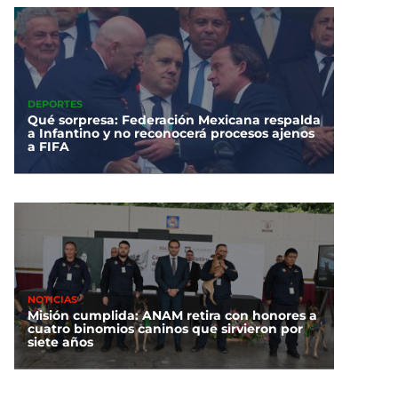
DEPORTES
Qué sorpresa: Federación Mexicana respalda
a Infantino y no reconocerá procesos ajenos
a FIFA
NOTICIAS
Misión cumplida: ANAM retira con honores a
cuatro binomios caninos que sirvieron por
siete años