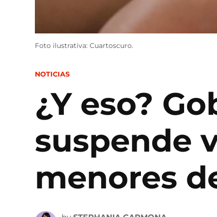
Foto ilustrativa: Cuartoscuro.
POSTED
NOTICIAS
IN
¿Y eso? Go
suspende v
menores de