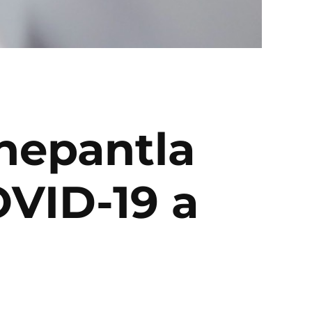
lnepantla
VID-19 a