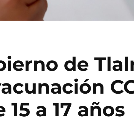
bierno de Tla
acunación CO
 15 a 17 años