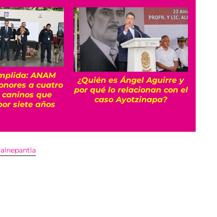
mplida: ANAM
Luca
¿Quién es Ángel Aguirre y
honores a cuatro
por qué lo relacionan con el
 caninos que
ali
caso Ayotzinapa?
por siete años
su
lalnepantla