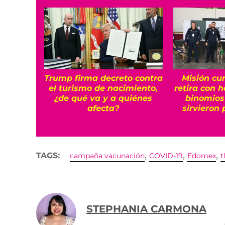
Trump firma decreto contra
Misión cu
el turismo de nacimiento,
retira con 
¿de qué va y a quiénes
binomios
afecta?
sirvieron 
,
,
,
TAGS:
campaña vacunación
COVID-19
Edomex
t
STEPHANIA CARMONA