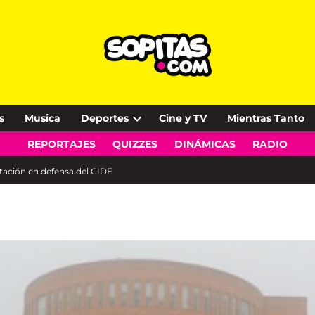
s
Musica
Deportes
Cine y TV
Mientras Tanto
Open
REPORTAJES
QUIZZES
DINÁMICAS
RADIO
dropdown
menu
stación en defensa del CIDE