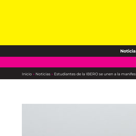
Skip
to
content
Noticia
Inicio
»
Noticias
»
Estudiantes de la IBERO se unen a la manife