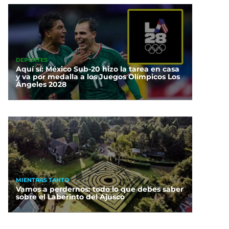
DEPORTES
Aquí sí: México Sub-20 hizo la tarea en casa
y va por medalla a los Juegos Olímpicos Los
Ángeles 2028
MIENTRAS TANTO
Vamos a perdernos: todo lo que debes saber
sobre el Laberinto del Ajusco