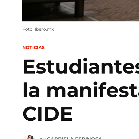
Foto: Ibero.mx
POSTED
NOTICIAS
IN
Estudiante
la manifes
CIDE