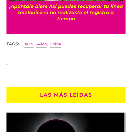
25
¡Apúntale bien! Así puedes recuperar tu línea
telefónica si no realizaste el registro a
tiempo
,
,
TAGS:
ADN
Avión
China
LAS MÁS LEÍDAS