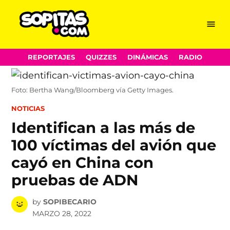
Menu
Sopitas.com
Skip
REPORTAJES
QUIZZES
DINÁMICAS
RADIO
to
content
Foto: Bertha Wang/Bloomberg vía Getty Images.
POSTED
NOTICIAS
IN
Identifican a las más de
100 víctimas del avión que
cayó en China con
pruebas de ADN
by
SOPIBECARIO
MARZO 28, 2022