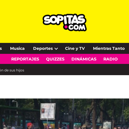
s
Musica
Deportes
Cine y TV
Mientras Tanto
Open
REPORTAJES
QUIZZES
DINÁMICAS
RADIO
dropdown
menu
n de sus hijos