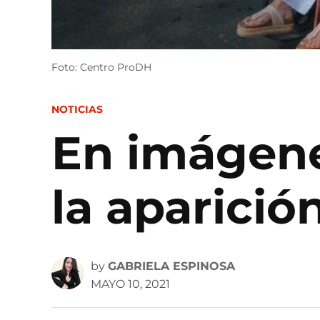
Foto: Centro ProDH
POSTED
NOTICIAS
IN
En imágene
la aparició
by
GABRIELA ESPINOSA
MAYO 10, 2021