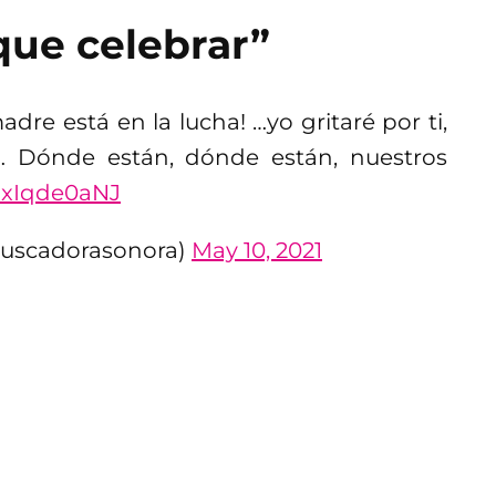
ue celebrar”
dre está en la lucha! …yo gritaré por ti,
a… Dónde están, dónde están, nuestros
/7xIqde0aNJ
buscadorasonora)
May 10, 2021