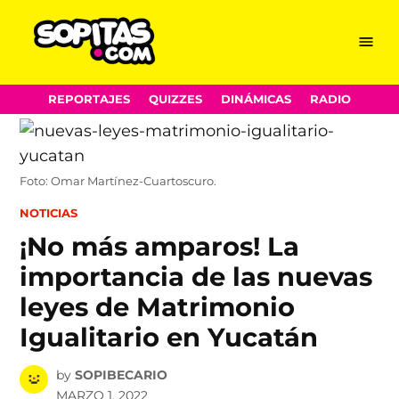
Menu
Sopitas.com
Skip
REPORTAJES
QUIZZES
DINÁMICAS
RADIO
to
content
Foto: Omar Martínez-Cuartoscuro.
POSTED
NOTICIAS
IN
¡No más amparos! La
importancia de las nuevas
leyes de Matrimonio
Igualitario en Yucatán
by
SOPIBECARIO
MARZO 1, 2022