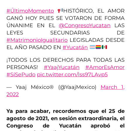
#ÚltimoMomento
HISTÓRICO, EL AMOR
GANÓ HOY PUES SE VOTARON DE FORMA
ÚNANIME EN EL
@CongresoYucatan
LAS
LEYES SECUNDARIAS DE
#MatrimonioIgualitario
LEGISLADAS DESDE
EL AÑO PASADO EN
#Yucatán
¡TODOS LOS DERECHOS PARA TODAS LAS
PERSONAS!
#YaajYucatán
#AmorEsAmor
#SíSePudo
pic.twitter.com/lss97LAvp5
— Yaaj México® (@YaajMexico)
March 1,
2022
Ya para acabar, recordemos que el 25 de
agosto de 2021, en sesión extraordinaria, el
Congreso de Yucatán aprobó el