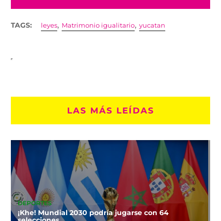
,
,
TAGS:
leyes
Matrimonio igualitario
yucatan
LAS MÁS LEÍDAS
DEPORTES
¡Khe! Mundial 2030 podría jugarse con 64
selecciones