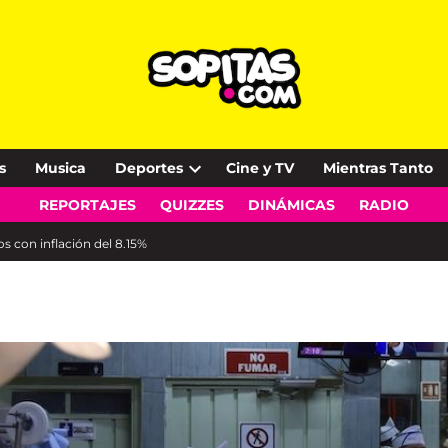
s
Musica
Deportes
Cine y TV
Mientras Tanto
Open
REPORTAJES
QUIZZES
DINÁMICAS
RADIO
dropdown
menu
os con inflación del 8.15%