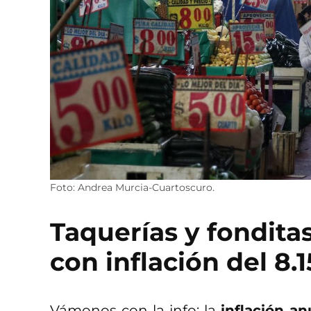
Foto: Andrea Murcia-Cuartoscuro.
Taquerías y fondita
con inflación del 8.
Vámonos con la info: la
inflación a