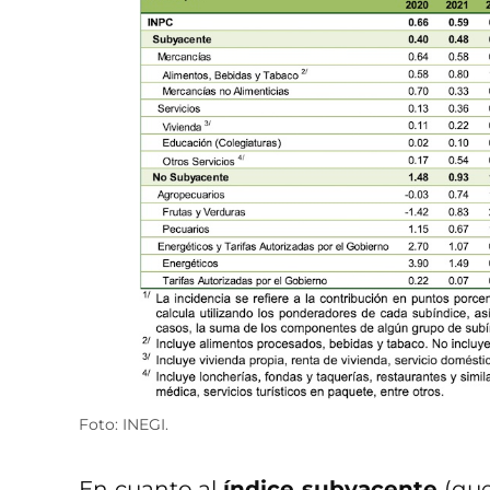
Foto: INEGI.
En cuanto al
índice subyacente
(que