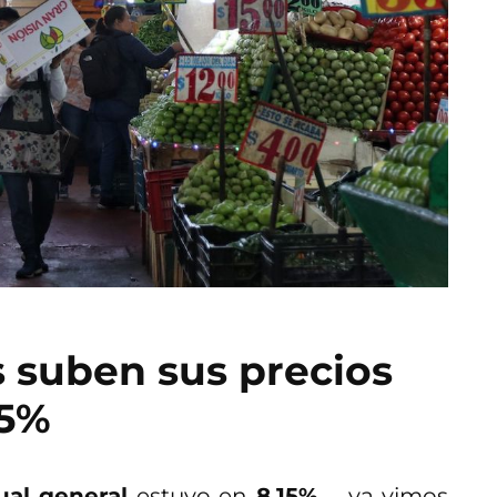
s suben sus precios
15%
nual general
estuvo en
8.15%
—ya vimos