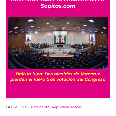
Sopitas.com
Bajo la lupa: Dos alcaldes de Veracruz
pierden el fuero tras votación del Congreso
,
,
TAGS:
Malí
Presidente
República de Malí