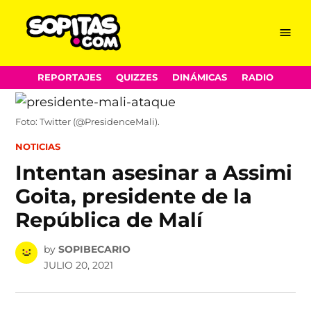
Menu
Sopitas.com
Skip
REPORTAJES
QUIZZES
DINÁMICAS
RADIO
to
content
Foto: Twitter (@PresidenceMali).
POSTED
NOTICIAS
IN
Intentan asesinar a Assimi
Goita, presidente de la
República de Malí
by
SOPIBECARIO
JULIO 20, 2021