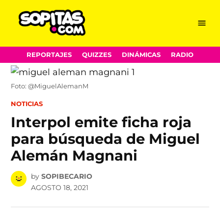
Menu
Sopitas.com
Skip
REPORTAJES
QUIZZES
DINÁMICAS
RADIO
to
content
Foto: @MiguelAlemanM
POSTED
NOTICIAS
IN
Interpol emite ficha roja
para búsqueda de Miguel
Alemán Magnani
by
SOPIBECARIO
AGOSTO 18, 2021