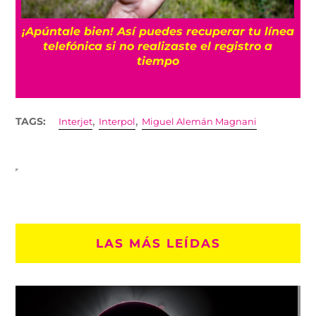
25
¡Apúntale bien! Así puedes recuperar tu línea
telefónica si no realizaste el registro a
tiempo
,
,
TAGS:
Interjet
Interpol
Miguel Alemán Magnani
LAS MÁS LEÍDAS