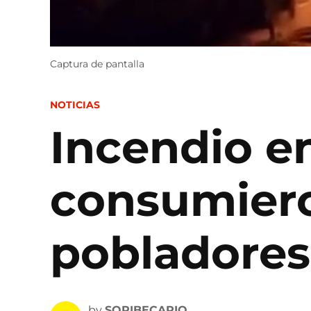
Captura de pantalla
POSTED
NOTICIAS
IN
Incendio en
consumiero
pobladores
by
SOPIBECARIO