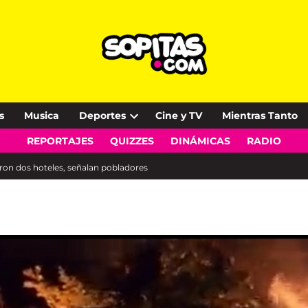
s
Musica
Deportes
Cine y TV
Mientras Tanto
Open
REPORTAJES
QUIZZES
DINÁMICAS
RADIO
dropdown
menu
ron dos hoteles, señalan pobladores