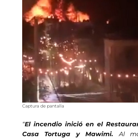
Captura de pantalla
“
El incendio inició en el Restaur
Casa Tortuga y Mawimi.
Al m