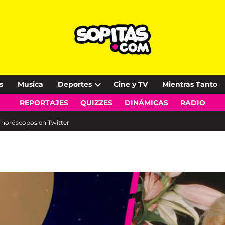
s
Musica
Deportes
Cine y TV
Mientras Tanto
Open
REPORTAJES
QUIZZES
DINÁMICAS
RADIO
dropdown
menu
s horóscopos en Twitter