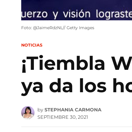
Foto: @JaimeRdzNL// Getty Images
POSTED
NOTICIAS
IN
¡Tiembla W
ya da los h
by
STEPHANIA CARMONA
SEPTIEMBRE 30, 2021