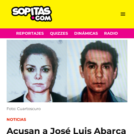
Menu
Sopitas.com
Skip
REPORTAJES
QUIZZES
DINÁMICAS
RADIO
to
content
Foto: Cuartoscuro
POSTED
NOTICIAS
IN
Acusan a José Luis Abarca