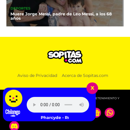
DEPORTES
Muere Jorge Messi, padre de Leo Messi, a los 68
años
Aviso de Privacidad
Acerca de Sopitas.com
x
© 2026 SOPITAS.COM - MÚSICA, NOTICIAS, DEPORTES, ENTRETENIMIENTO Y
MÁS!.
The Pharcyde - Runnin'