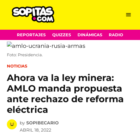
Menu
Sopitas.com
Skip
REPORTAJES
QUIZZES
DINÁMICAS
RADIO
to
content
Foto: Presidencia.
POSTED
NOTICIAS
IN
Ahora va la ley minera:
AMLO manda propuesta
ante rechazo de reforma
eléctrica
by
SOPIBECARIO
ABRIL 18, 2022