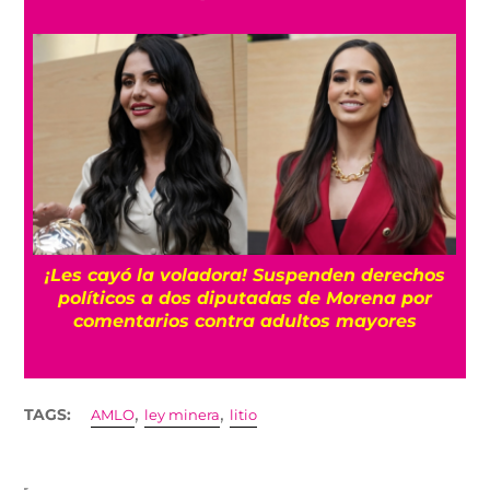
¡Les cayó la voladora! Suspenden derechos
políticos a dos diputadas de Morena por
comentarios contra adultos mayores
,
,
TAGS:
AMLO
ley minera
litio