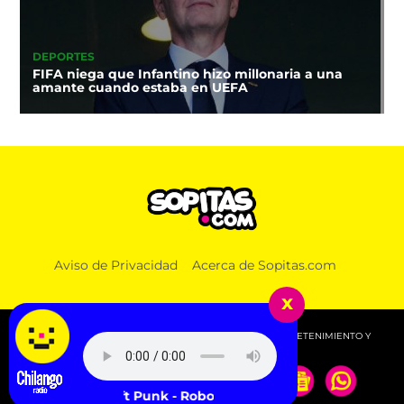
DEPORTES
FIFA niega que Infantino hizo millonaria a una
amante cuando estaba en UEFA
Aviso de Privacidad
Acerca de Sopitas.com
x
© 2026 SOPITAS.COM - MÚSICA, NOTICIAS, DEPORTES, ENTRETENIMIENTO Y
MÁS!.
Daft Punk - Robot Rock