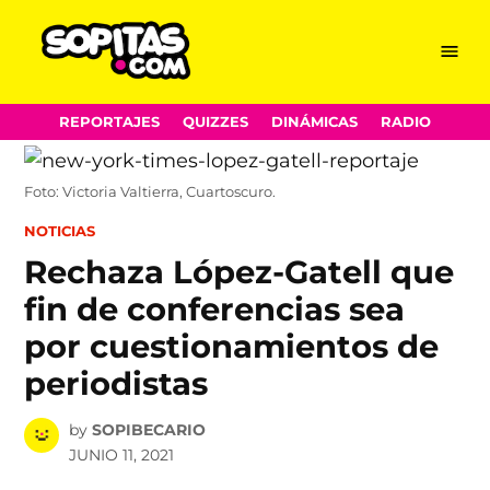
Menu
Sopitas.com
Skip
REPORTAJES
QUIZZES
DINÁMICAS
RADIO
to
content
Foto: Victoria Valtierra, Cuartoscuro.
POSTED
NOTICIAS
IN
Rechaza López-Gatell que
fin de conferencias sea
por cuestionamientos de
periodistas
by
SOPIBECARIO
JUNIO 11, 2021